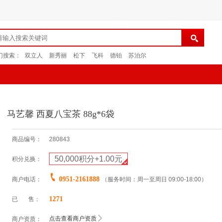
门搜索：
双立人
新秀丽
松下
飞科
德铂
苏泊尔
马艺馨 西夏八宝茶 88g*6袋
商品编号：
280843
50,000积分+1.00元
积分兑换：
0951-2161888
商户电话：
（服务时间：周一至周日 09:00-18:00）
1271
已 售：
点击查看商户资质
商户资质：